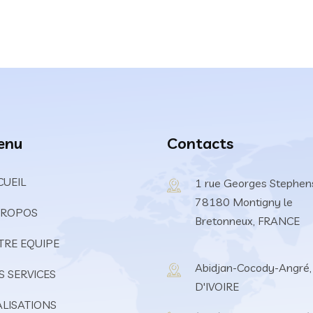
enu
Contacts
CUEIL
1 rue Georges Stephen
78180 Montigny le
PROPOS
Bretonneux, FRANCE
TRE EQUIPE
Abidjan-Cocody-Angré
S SERVICES
D'IVOIRE
ALISATIONS