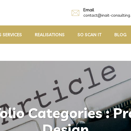
Email
contact@inait-consulting
 SERVICES
REALISATIONS
SO SCAN IT
BLOG
olio Categories :
Pr
Design