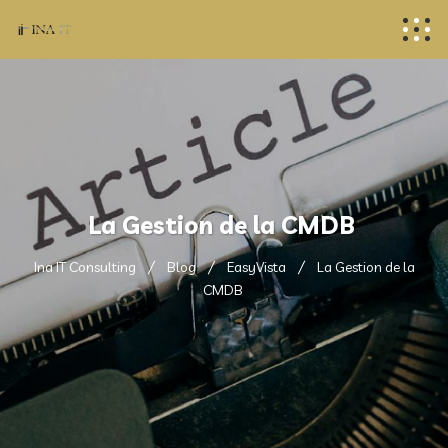
La Gestion de la CMDB
Ina IT Consulting
Blog
EasyVista
La Gestion de la
CMDB